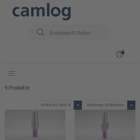
Sie sind hier:
CAMLOG
Prothetik
Kronen- und Brückenversorgung
Esthomic® Abutments
Esthomic® Abutments
9 Produkte
Artikel pro Seite:
9
Sortierung: Artikelname