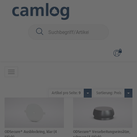
Sie sind hier:
iSy
Prothetik
ODSecure®
ODSecure®
12 Produkte
Artikel pro Seite:
9
Sortierung: Preis
ODSecure® Ausblockring, klar (4
ODSecure® Verarbeitungseinsätze,