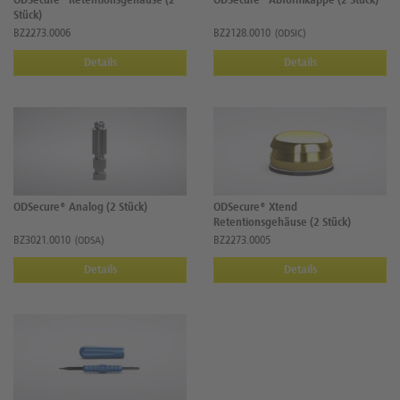
ODSecure® Retentionsgehäuse (2
ODSecure® Abformkappe (2 Stück)
Stück)
BZ2273.0006
BZ2128.0010
(ODSIC)
Details
Details
ODSecure® Analog (2 Stück)
ODSecure® Xtend
Retentionsgehäuse (2 Stück)
BZ3021.0010
BZ2273.0005
(ODSA)
Details
Details