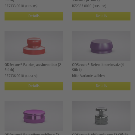
Stück)
schwarz (4 Stück)
BZ2333.0010
BZ2335.0010
(ODS-BS)
(ODS-PM)
Details
Details
ODSecure® Patrize, ausbrennbar (2
ODSecure® Retentionseinsatz (4
Stück)
Stück)
BZ2336.0010
bitte Variante wählen
(ODSCM)
Details
Details