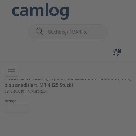
Sie sind hier:
zurück zur Übersicht
Artikel 7 von 14
Prothetikschrauben, regulär, für Multi-unit Abutment, Hex,
blau anodisiert, M1.4 (25 Stück)
BZ4019.0010
(PXMUPSR25)
Menge