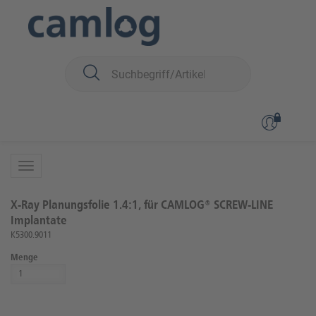
Sie sind hier:
CAMLOG
Chirurgie
Planung
X-Ray Planungsfolien
zurück zur Übersicht
Artikel 6 von 6
X-Ray Planungsfolie 1.4:1, für CAMLOG® SCREW-LINE
Implantate
K5300.9011
Menge