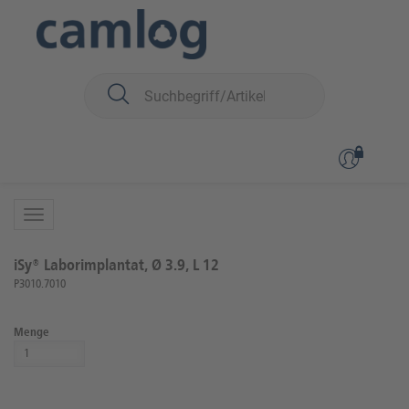
Sie sind hier:
iSy
Prothetik
Labor Komponenten und Instrumente
zurück zur Übersicht
Artikel 2 von 16
iSy® Laborimplantat, Ø 3.9, L 12
P3010.7010
Menge