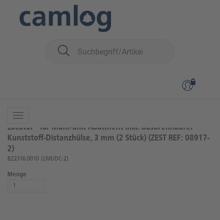
Sie sind hier:
iSy
Prothetik
Multi-unit
zurück zur Übersicht
Artikel 25 von 38
Locator® für Multi-unit Abutment inkl. ausbrennbarer
Kunststoff-Distanzhülse, 3 mm (2 Stück) (ZEST REF: 08917-
2)
BZ2316.0010
(LMUDC-2)
Menge